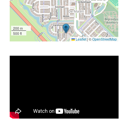
200 m
500 ft
Leaflet
|
©
OpenStreetMap